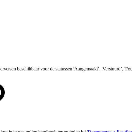
erversen beschikbaar voor de statussen 'Aangemaakt’, 'Verstuurd’, 'Fout
kun je in ons online handboek terugvinden bij '
Documenten > Easyfle