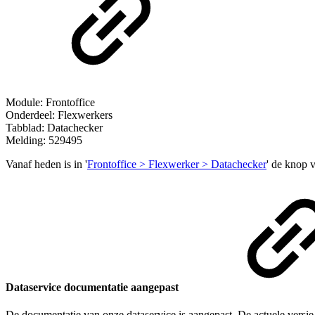
Module: Frontoffice
Onderdeel: Flexwerkers
Tabblad: Datachecker
Melding: 529495
Vanaf heden is in '
Frontoffice > Flexwerker > Datachecker
' de knop v
Dataservice documentatie aangepast
De documentatie van onze dataservice is aangepast. De actuele versie 