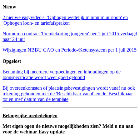
Nieuw
2 nieuwe easyvideo's: 'Ophogen wettelijk minimum uurloon' en
'Ophogen loon- en tariefafspraken'
Normuren contract 'Premiekorting jongeren' per 1 juli 2015 verlaagd
naar 24 uur
Wijzigingen NBBU CAO en Periode-/Ketensysteem per 1 juli 2015
Opgelost
Benaming bij meerdere vergoedingen en inhoudingen op de
loonspecificatie wordt weer goed getoond
Bij overeenkomsten of plaatsingsbevestigingen wordt vanaf nu ook
rekening gehouden met de 'Beschikbaar vanaf' en de 'Beschikbaar
tot en met' datum van de template
Belangrijke mededelingen
Met eigen ogen de nieuwe mogelijkheden zien? Meld u nu aan
voor de webinar Easy update