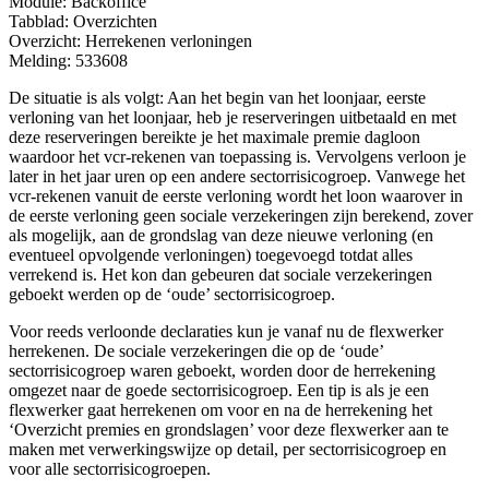
Module: Backoffice
Tabblad: Overzichten
Overzicht: Herrekenen verloningen
Melding: 533608
De situatie is als volgt: Aan het begin van het loonjaar, eerste
verloning van het loonjaar, heb je reserveringen uitbetaald en met
deze reserveringen bereikte je het maximale premie dagloon
waardoor het vcr-rekenen van toepassing is. Vervolgens verloon je
later in het jaar uren op een andere sectorrisicogroep. Vanwege het
vcr-rekenen vanuit de eerste verloning wordt het loon waarover in
de eerste verloning geen sociale verzekeringen zijn berekend, zover
als mogelijk, aan de grondslag van deze nieuwe verloning (en
eventueel opvolgende verloningen) toegevoegd totdat alles
verrekend is. Het kon dan gebeuren dat sociale verzekeringen
geboekt werden op de ‘oude’ sectorrisicogroep.
Voor reeds verloonde declaraties kun je vanaf nu de flexwerker
herrekenen. De sociale verzekeringen die op de ‘oude’
sectorrisicogroep waren geboekt, worden door de herrekening
omgezet naar de goede sectorrisicogroep. Een tip is als je een
flexwerker gaat herrekenen om voor en na de herrekening het
‘Overzicht premies en grondslagen’ voor deze flexwerker aan te
maken met verwerkingswijze op detail, per sectorrisicogroep en
voor alle sectorrisicogroepen.